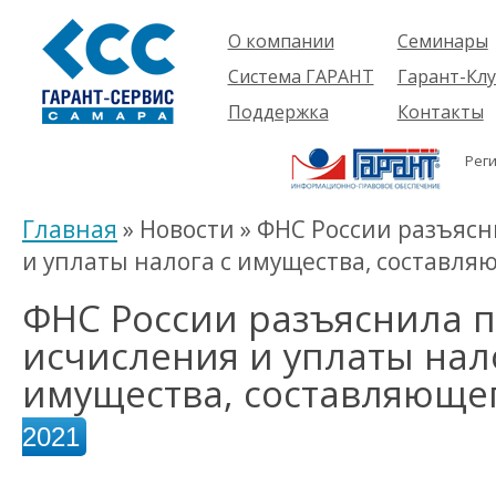
О компании
Семинары
Компания
Об услуге
Система ГАРАНТ
Гарант-Клу
Проекты
Предстоящ
О системе
Поддержка
Контакты
семинары
Партнеры
Готовые
Пользователям
Вакансии
решения
Рег
Будущим
Реквизиты
Комплекты
пользователям
Информация
Новинки
Главная
» Новости » ФНС России разъяс
История
и уплаты налога с имущества, составл
ФНС России разъяснила 
исчисления и уплаты нал
имущества, составляюще
2021