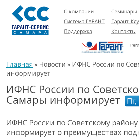
О компании
Семинары
Компания
Об услуге
Система ГАРАНТ
Гарант-Клу
Проекты
Предстоящ
О системе
Поддержка
Контакты
семинары
Партнеры
Готовые
Пользователям
Вакансии
решения
Рег
Будущим
Реквизиты
Комплекты
пользователям
Информация
Новинки
Главная
» Новости » ИФНС России по Сов
История
информирует
ИФНС России по Советско
Самары информирует
Пт,
ИФНС России по Советскому району
информирует о преимуществах под