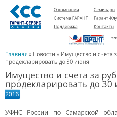
О компании
Семинары
Компания
Об услуге
Система ГАРАНТ
Гарант-Клу
Проекты
Предстоящ
О системе
Поддержка
Контакты
семинары
Партнеры
Готовые
Пользователям
Вакансии
решения
Рег
Будущим
Реквизиты
Комплекты
пользователям
Информация
Новинки
Главная
» Новости » Имущество и счета 
История
продекларировать до 30 июня
Имущество и счета за р
продекларировать до 30
2016
УФНС России по Самарской обла