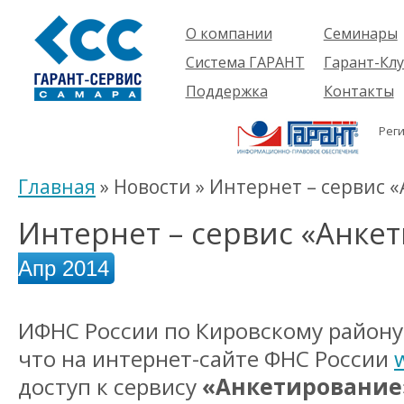
О компании
Семинары
Компания
Об услуге
Система ГАРАНТ
Гарант-Клу
Проекты
Предстоящ
О системе
Поддержка
Контакты
семинары
Партнеры
Готовые
Пользователям
Вакансии
решения
Рег
Будущим
Реквизиты
Комплекты
пользователям
Информация
Новинки
Главная
» Новости » Интернет – сервис 
История
Интернет – сервис «Анке
Апр 2014
ИФНС России по Кировскому району
что на интернет-сайте ФНС России
доступ к сервису
«Анкетирование