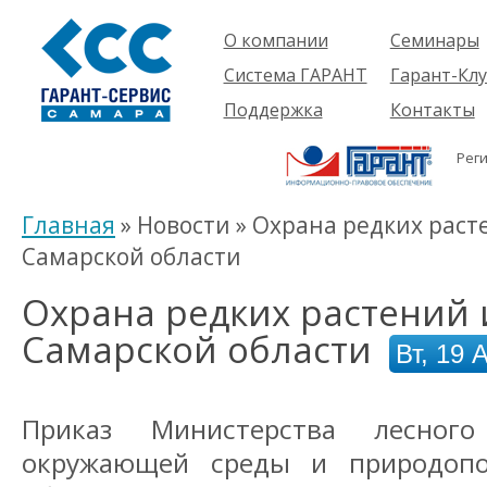
О компании
Семинары
Компания
Об услуге
Система ГАРАНТ
Гарант-Клу
Проекты
Предстоящ
О системе
Поддержка
Контакты
семинары
Партнеры
Готовые
Пользователям
Вакансии
решения
Рег
Будущим
Реквизиты
Комплекты
пользователям
Информация
Новинки
Главная
» Новости » Охрана редких рас
История
Самарской области
Охрана редких растений 
Самарской области
Вт, 19 
Приказ Министерства лесного
окружающей среды и природопо