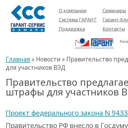
О компании
Семинары
Компания
Об услуге
Система ГАРАНТ
Гарант-Клу
Проекты
Предстоящ
О системе
Поддержка
Контакты
семинары
Партнеры
Готовые
Пользователям
Вакансии
решения
Рег
Будущим
Реквизиты
Комплекты
пользователям
Информация
Новинки
Главная
» Новости » Правительство пре
История
для участников ВЭД
Правительство предлагае
штрафы для участников 
Проект федерального закона N 9433
Правительство РФ внесло в Госдум