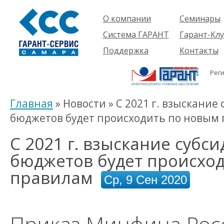
О компании
Семинары
Компания
Об услуге
Система ГАРАНТ
Гарант-Клу
Проекты
Предстоящ
О системе
Поддержка
Контакты
семинары
Партнеры
Готовые
Пользователям
Вакансии
решения
Рег
Будущим
Реквизиты
Комплекты
пользователям
Информация
Новинки
Главная
» Новости » С 2021 г. взыскание
История
бюджетов будет происходить по новым
С 2021 г. взыскание субс
бюджетов будет происхо
правилам
Ср, 9 Сен 2020