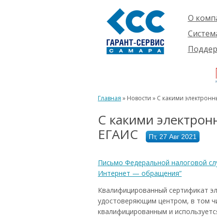
О комп
Компан
Систем
Проект
О сист
Подде
Партне
Готовы
Пользо
Ваканс
решени
Будущ
Реквиз
Компле
пользо
Инфор
Новинк
Главная
» Новости » С какими электрон
Истори
С какими электрон
ЕГАИС
Пт, 27 Авг 2021
Письмо Федеральной налоговой слу
Интернет — обращения”
Квалифицированный сертификат эл
удостоверяющим центром, в том ч
квалифицированным и используется