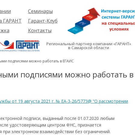
ании
Семинары
ия
Об услуге
а ГАРАНТ
Гарант-Клуб
ы
Предстоящие
еме
ржка
Контакты
семинары
ры
е
вателям
ии
я
Региональный партнер компании «ГАРАНТ»
им
в Самарской области
иты
кты
вателям
мация
и
ными подписями можно работать в ЕГАИС
я
ными подписями можно работать в
жбы от 19 августа 2021 г. № ЕА-3-26/5773@ “О рассмотрении
ектронной подписи, выданный после 01.07.2020 любым
исле удостоверяющим центром ФНС, признается
 при электронном взаимодействии без ограничений.