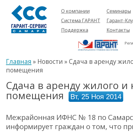
О компании
Семинары
Компания
Об услуге
Система ГАРАНТ
Гарант-Клу
Проекты
Предстоящ
О системе
Поддержка
Контакты
семинары
Партнеры
Готовые
Пользователям
Вакансии
решения
Рег
Будущим
Реквизиты
Комплекты
пользователям
Информация
Новинки
Главная
» Новости » Сдача в аренду жил
История
помещения
Сдача в аренду жилого и
помещения
Вт, 25 Ноя 2014
Межрайонная ИФНС № 18 по Самарс
информирует граждан о том, что пр