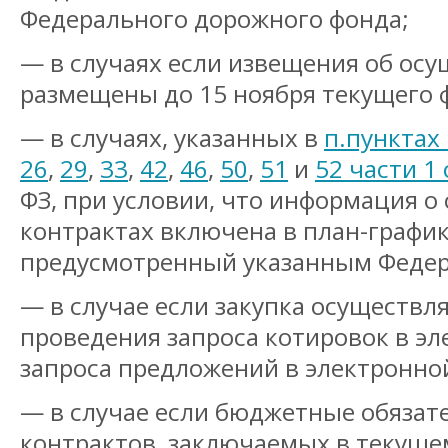
Федерального дорожного фонда;
— в случаях если извещения об осу
размещены до 15 ноября текущего 
— в случаях, указанных в
п.
пунктах 
26
,
29
,
33
,
42
,
46
,
50
,
51
и
52 части 1
ФЗ, при условии, что информация 
контрактах включена в план-график
предусмотренный указанным Федер
— в случае если закупка осуществл
проведения запроса котировок в э
запроса предложений в электронно
— в случае если бюджетные обязат
контрактов, заключаемых в текуще