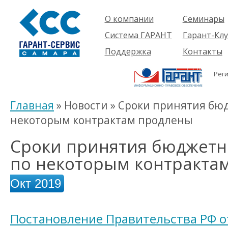
О компании
Семинары
Компания
Об услуге
Система ГАРАНТ
Гарант-Клу
Проекты
Предстоящ
О системе
Поддержка
Контакты
семинары
Партнеры
Готовые
Пользователям
Вакансии
решения
Рег
Будущим
Реквизиты
Комплекты
пользователям
Информация
Новинки
Главная
» Новости » Сроки принятия бю
История
некоторым контрактам продлены
Сроки принятия бюджетн
по некоторым контракта
Окт 2019
Постановление Правительства РФ от