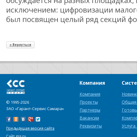
обсуждается на разных площадках, 
исключением: цифровизации малого
был посвящен целый ряд секций фо
« Вернуться
Компания
Сист
Компания
Новинк
Проекты
Общая
© 1995-2026
ЗАО «Гарант-Сервис Самара»
Партнеры
Готовы
Вакансии
Компл
Реквизиты
Услуга
Предыдущая версия сайта
Сайт gss.ru