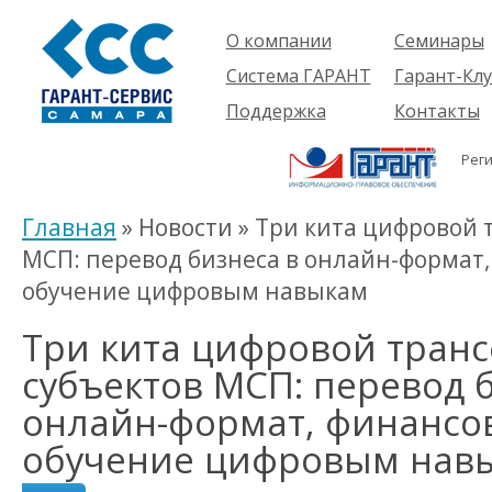
О компании
Семинары
Компания
Об услуге
Система ГАРАНТ
Гарант-Клу
Проекты
Предстоящ
О системе
Поддержка
Контакты
семинары
Партнеры
Готовые
Пользователям
Вакансии
решения
Рег
Будущим
Реквизиты
Комплекты
пользователям
Информация
Новинки
Главная
» Новости » Три кита цифровой
История
МСП: перевод бизнеса в онлайн-формат
обучение цифровым навыкам
Три кита цифровой тран
субъектов МСП: перевод 
онлайн-формат, финансо
обучение цифровым нав