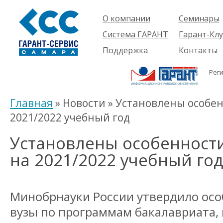
О компании
Семинары
Компания
Об услуге
Система ГАРАНТ
Гарант-Клу
Проекты
Предстоящ
О системе
Поддержка
Контакты
семинары
Партнеры
Готовые
Пользователям
Вакансии
решения
Рег
Будущим
Реквизиты
Комплекты
пользователям
Информация
Новинки
Главная
» Новости » Установлены особен
История
2021/2022 учебный год
Установлены особенности
на 2021/2022 учебный год
Минобрнауки России утвердило осо
вузы по программам бакалавриата,