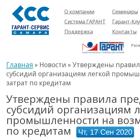
О компании
Семинары
Компания
Об услуге
Система ГАРАНТ
Гарант-Клу
Проекты
Предстоящ
О системе
Поддержка
Контакты
семинары
Партнеры
Готовые
Пользователям
Вакансии
решения
Рег
Будущим
Реквизиты
Комплекты
пользователям
Информация
Новинки
Главная
» Новости » Утверждены прави
История
субсидий организациям легкой промыш
затрат по кредитам
Утверждены правила пре
субсидий организациям л
промышленности на воз
по кредитам
Чт, 17 Сен 2020