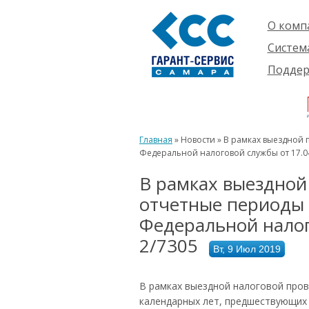
О комп
Компан
Систем
Проект
О сист
Подде
Партне
Готовы
Пользо
Ваканс
решени
Будущ
Реквиз
Компле
пользо
Инфор
Новинк
Главная
» Новости » В рамках выездной 
Истори
Федеральной налоговой службы от 17.04
В рамках выездной
отчетные периоды 
Федеральной налог
2/7305
Вт, 9 Июл 2019
В рамках выездной налоговой про
календарных лет, предшествующих 