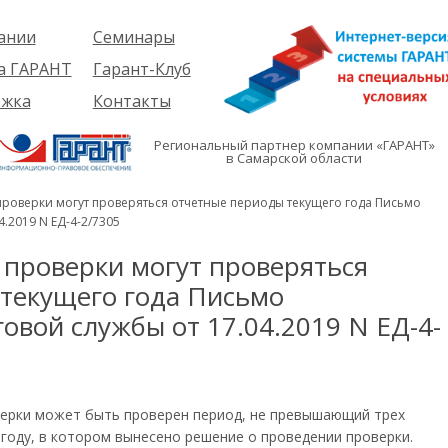
ании
Семинары
ия
Об услуге
а ГАРАНТ
Гарант-Клуб
ы
Предстоящие
еме
ржка
Контакты
семинары
ры
е
вателям
ии
я
Региональный партнер компании «ГАРАНТ»
им
в Самарской области
иты
кты
вателям
мация
и
проверки могут проверяться отчетные периоды текущего года Письмо
я
.2019 N ЕД-4-2/7305
 проверки могут проверяться
текущего года Письмо
овой службы от 17.04.2019 N ЕД-4-
верки может быть проверен период, не превышающий трех
году, в котором вынесено решение о проведении проверки.