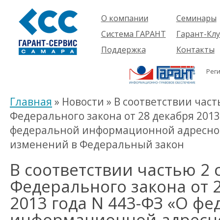
О компании
Семинары
Компания
Об услуге
Система ГАРАНТ
Гарант-Клу
Проекты
Предстоящ
О системе
Поддержка
Контакты
семинары
Партнеры
Готовые
Пользователям
Вакансии
решения
Рег
Будущим
Реквизиты
Комплекты
пользователям
Информация
Новинки
Главная
» Новости » В соответствии част
История
Федерального закона от 28 декабря 2013
федеральной информационной адресной
изменений в Федеральный закон
В соответствии частью 2 
Федерального закона от 
2013 года N 443-ФЗ «О ф
информационной адресно