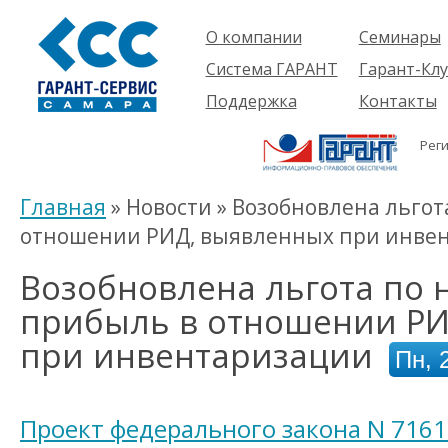
О компании
Семинары
Компания
Об услуге
Система ГАРАНТ
Гарант-Клу
Проекты
Предстоящ
О системе
Поддержка
Контакты
семинары
Партнеры
Готовые
Пользователям
Вакансии
решения
Рег
Будущим
Реквизиты
Комплекты
пользователям
Информация
Новинки
Главная
» Новости » Возобновлена льгот
История
отношении РИД, выявленных при инве
Возобновлена льгота по 
прибыль в отношении РИ
при инвентаризации
Пн, 
Проект федерального закона N 7161