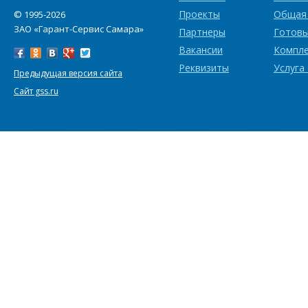
Проекты
Общая
© 1995-2026
ЗАО «Гарант-Сервис Самара»
Партнеры
Готовы
Вакансии
Компл
Реквизиты
Услуга
Предыдущая версия сайта
Сайт gss.ru