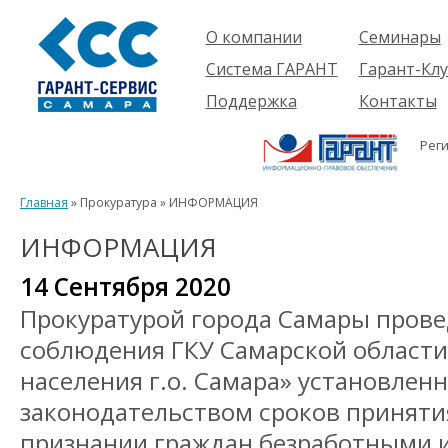
О компании
Семинары
Компания
Об услуге
Система ГАРАНТ
Гарант-Клу
Проекты
Предстоящ
О системе
Поддержка
Контакты
семинары
Партнеры
Готовые
Пользователям
Вакансии
решения
Рег
Будущим
Реквизиты
Комплекты
пользователям
Информация
Новинки
Главная
» Прокуратура » ИНФОРМАЦИЯ
История
ИНФОРМАЦИЯ
14 Сентября 2020
Прокуратурой города Самары прове
соблюдения ГКУ Самарской области
населения г.о. Самара» установле
законодательством сроков приняти
признании граждан безработными и