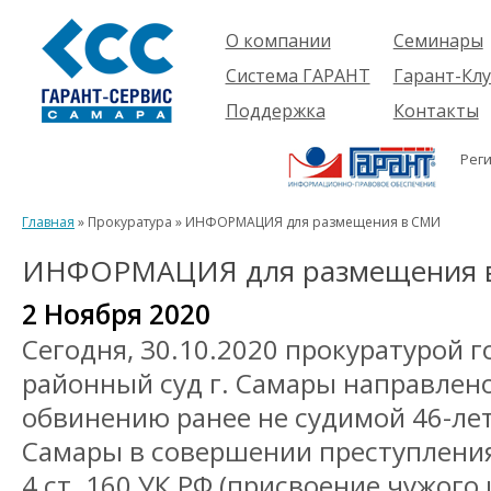
О компании
Семинары
Компания
Об услуге
Система ГАРАНТ
Гарант-Клу
Проекты
Предстоящ
О системе
Поддержка
Контакты
семинары
Партнеры
Готовые
Пользователям
Вакансии
решения
Рег
Будущим
Реквизиты
Комплекты
пользователям
Информация
Новинки
Главная
» Прокуратура » ИНФОРМАЦИЯ для размещения в СМИ
История
ИНФОРМАЦИЯ для размещения 
2 Ноября 2020
Сегодня, 30.10.2020 прокуратурой 
районный суд г. Самары направлено
обвинению ранее не судимой 46-л
Самары в совершении преступления
4 ст. 160 УК РФ (присвоение чужого