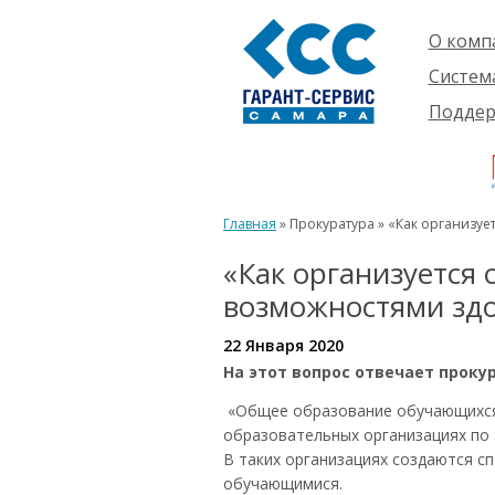
О комп
Компан
Систем
Проект
О сист
Подде
Партне
Готовы
Пользо
Ваканс
решени
Будущ
Реквиз
Компле
пользо
Инфор
Новинк
Главная
» Прокуратура » «Как организу
Истори
«Как организуется
возможностями зд
22 Января 2020
На этот вопрос отвечает прокур
«Общее образование обучающихся
образовательных организациях п
В таких организациях создаются с
обучающимися.