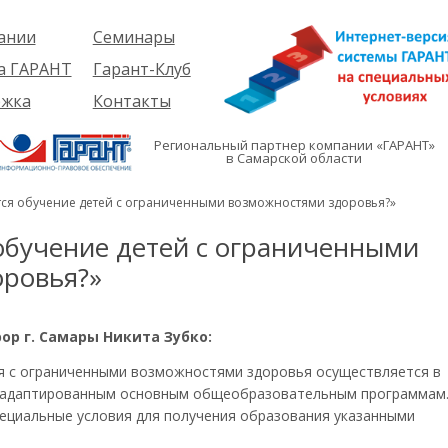
ании
Семинары
ия
Об услуге
а ГАРАНТ
Гарант-Клуб
ы
Предстоящие
еме
ржка
Контакты
семинары
ры
е
вателям
ии
я
Региональный партнер компании «ГАРАНТ»
им
в Самарской области
иты
кты
вателям
мация
и
ется обучение детей с ограниченными возможностями здоровья?»
я
 обучение детей с ограниченными
оровья?»
ор г. Самары Никита Зубко:
 с ограниченными возможностями здоровья осуществляется в
о адаптированным основным общеобразовательным программам
пециальные условия для получения образования указанными