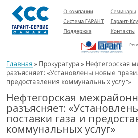
О компании
Семинары
Компания
Об услуге
Система ГАРАНТ
Гарант-Клу
Проекты
Предстоящ
О системе
Поддержка
Контакты
семинары
Партнеры
Готовые
Пользователям
Вакансии
решения
Рег
Будущим
Реквизиты
Комплекты
пользователям
Информация
Новинки
Главная
» Прокуратура » Нефтегорская 
История
разъясняет: «Установлены новые правил
предоставления коммунальных услуг»
Нефтегорская межрайонн
разъясняет: «Установлен
поставки газа и предост
коммунальных услуг»