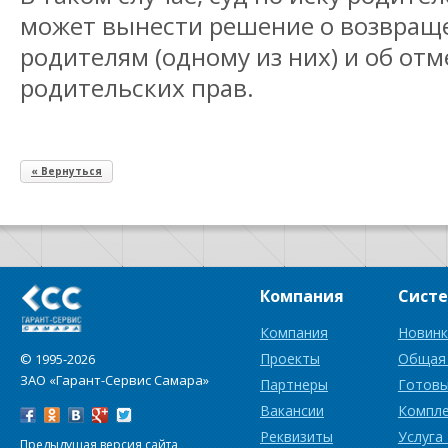
может вынести решение о возвращ
родителям (одному из них) и об от
родительских прав.
« Вернуться
Компания
Сист
Компания
Новинк
Проекты
Общая
© 1995-2026
ЗАО «Гарант-Сервис Самара»
Партнеры
Готовы
Вакансии
Компл
Реквизиты
Услуга
Предыдущая версия сайта