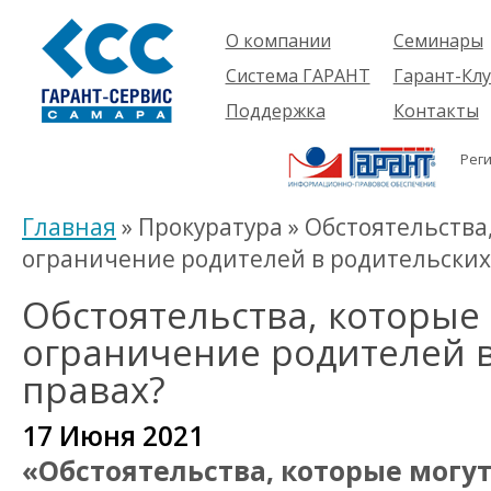
О компании
Семинары
Компания
Об услуге
Система ГАРАНТ
Гарант-Клу
Проекты
Предстоящ
О системе
Поддержка
Контакты
семинары
Партнеры
Готовые
Пользователям
Вакансии
решения
Рег
Будущим
Реквизиты
Комплекты
пользователям
Информация
Новинки
Главная
» Прокуратура » Обстоятельства
История
ограничение родителей в родительских
Обстоятельства, которые
ограничение родителей 
правах?
17 Июня 2021
«Обстоятельства, которые могу