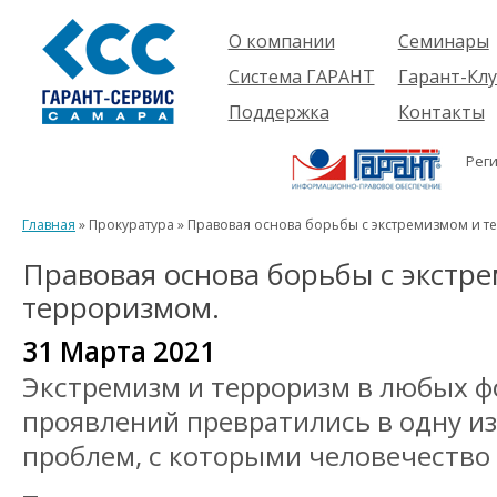
О компании
Семинары
Компания
Об услуге
Система ГАРАНТ
Гарант-Клу
Проекты
Предстоящ
О системе
Поддержка
Контакты
семинары
Партнеры
Готовые
Пользователям
Вакансии
решения
Рег
Будущим
Реквизиты
Комплекты
пользователям
Информация
Новинки
Главная
» Прокуратура » Правовая основа борьбы с экстремизмом и 
История
Правовая основа борьбы с экстр
терроризмом.
31 Марта 2021
Экстремизм и терроризм в любых ф
проявлений превратились в одну и
проблем, с которыми человечество 