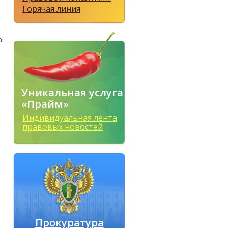
Горячая линия
а
Уникальная услуга
«Прайм»
Индивидуальная лента
правовых новостей
Прокуратура