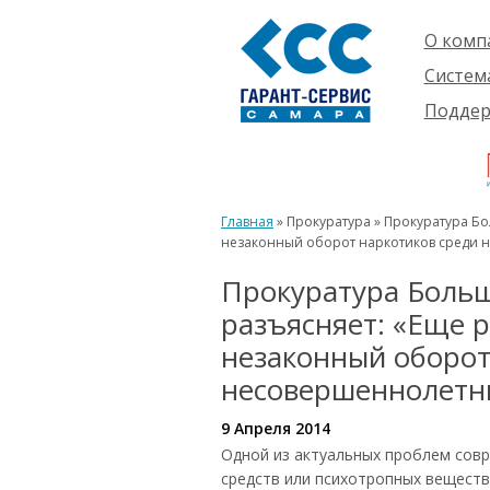
О комп
Компан
Систем
Проект
О сист
Подде
Партне
Готовы
Пользо
Ваканс
решени
Будущ
Реквиз
Компле
пользо
Инфор
Новинк
Главная
» Прокуратура » Прокуратура Бо
Истори
незаконный оборот наркотиков среди 
Прокуратура Больш
разъясняет: «Еще р
незаконный оборот
несовершеннолетн
9 Апреля 2014
Одной из актуальных проблем сов
средств или психотропных веществ,