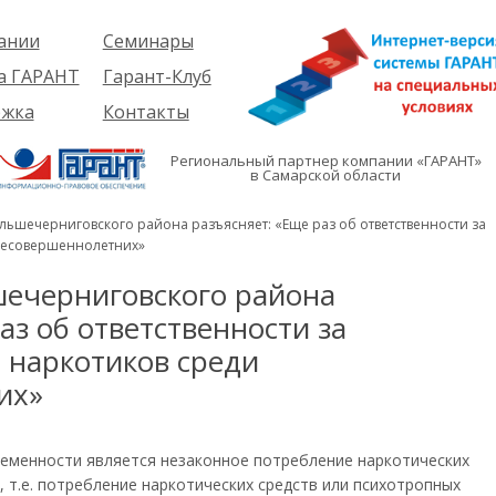
ании
Семинары
ия
Об услуге
а ГАРАНТ
Гарант-Клуб
ы
Предстоящие
еме
ржка
Контакты
семинары
ры
е
вателям
ии
я
Региональный партнер компании «ГАРАНТ»
им
в Самарской области
иты
кты
вателям
мация
и
льшечерниговского района разъясняет: «Еще раз об ответственности за
я
несовершеннолетних»
ечерниговского района
аз об ответственности за
 наркотиков среди
их»
ременности является незаконное потребление наркотических
 т.е. потребление наркотических средств или психотропных