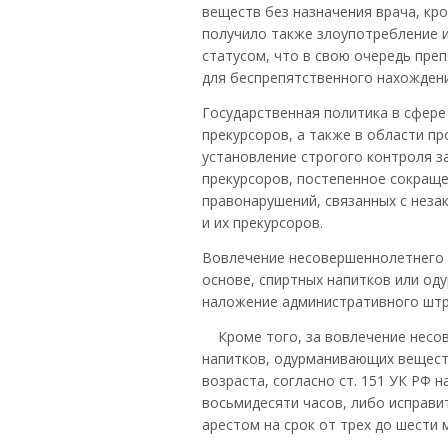
веществ без назначения врача, кр
получило также злоупотребление 
статусом, что в свою очередь пре
для беспрепятственного нахождени
Государственная политика в сфере
прекурсоров, а также в области п
установление строгого контроля з
прекурсоров, постепенное сокраще
правонарушений, связанных с неза
и их прекурсоров.
Вовлечение несовершеннолетнего в
основе, спиртных напитков или од
наложение административного штра
Кроме того, за вовлечение несов
напитков, одурманивающих вещест
возраста, согласно ст. 151 УК РФ
восьмидесяти часов, либо исправи
арестом на срок от трех до шести 