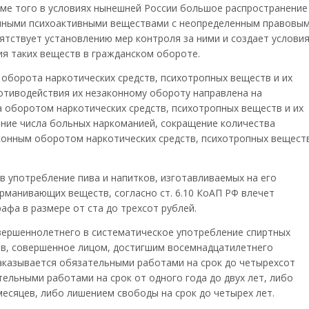
оме того в условиях нынешней России большое распространение
иными психоактивными веществами с неопределенным правовы
пятствует установлению мер контроля за ними и создает услови
я таких веществ в гражданском обороте.
 оборота наркотических средств, психотропных веществ и их
ротиводействия их незаконному обороту направлена на
а оборотом наркотических средств, психотропных веществ и их
ние числа больных наркоманией, сокращение количества
конным оборотом наркотических средств, психотропных вещест
 употребление пива и напитков, изготавливаемых на его
урманивающих веществ, согласно ст. 6.10 КоАП РФ влечет
фа в размере от ста до трехсот рублей.
ершеннолетнего в систематическое употребление спиртных
в, совершенное лицом, достигшим восемнадцатилетнего
 наказывается обязательными работами на срок до четырехсот
тельными работами на срок от одного года до двух лет, либо
месяцев, либо лишением свободы на срок до четырех лет.