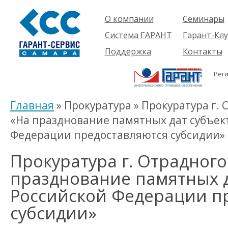
О компании
Семинары
Компания
Об услуге
Система ГАРАНТ
Гарант-Клу
Проекты
Предстоящ
О системе
Поддержка
Контакты
семинары
Партнеры
Готовые
Пользователям
Вакансии
решения
Рег
Будущим
Реквизиты
Комплекты
пользователям
Информация
Новинки
Главная
» Прокуратура » Прокуратура г.
История
«На празднование памятных дат субъек
Федерации предоставляются субсидии»
Прокуратура г. Отрадного
празднование памятных д
Российской Федерации п
субсидии»