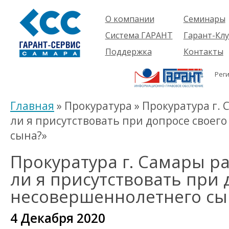
О компании
Семинары
Компания
Об услуге
Система ГАРАНТ
Гарант-Клу
Проекты
Предстоящ
О системе
Поддержка
Контакты
семинары
Партнеры
Готовые
Пользователям
Вакансии
решения
Рег
Будущим
Реквизиты
Комплекты
пользователям
Информация
Новинки
Главная
» Прокуратура » Прокуратура г.
История
ли я присутствовать при допросе своег
сына?»
Прокуратура г. Самары ра
ли я присутствовать при 
несовершеннолетнего сы
4 Декабря 2020