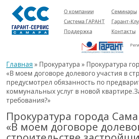
О компании
Семинары
Компания
Об услуге
Система ГАРАНТ
Гарант-Клу
Проекты
Предстоящ
О системе
Поддержка
Контакты
семинары
Партнеры
Готовые
Пользователям
Вакансии
решения
Рег
Будущим
Реквизиты
Комплекты
пользователям
Информация
Новинки
Главная
» Прокуратура » Прокуратура го
История
«В моем договоре долевого участия в с
предусмотрел обязанность по предвари
коммунальных услуг в новой квартире.
требования?»
Прокуратура города Сама
«В моем договоре долевог
строительстве застройщ