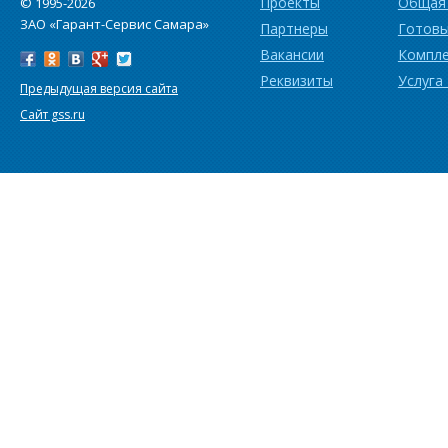
Проекты
Общая
© 1995-2026
ЗАО «Гарант-Сервис Самара»
Партнеры
Готовы
Вакансии
Компл
Реквизиты
Услуга
Предыдущая версия сайта
Сайт gss.ru