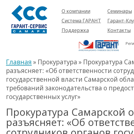
О компании
Семинары
Компания
Об услуге
Система ГАРАНТ
Гарант-Клу
Проекты
Предстоящ
О системе
Поддержка
Контакты
семинары
Партнеры
Готовые
Пользователям
Вакансии
решения
Рег
Будущим
Реквизиты
Комплекты
пользователям
Информация
Новинки
Главная
» Прокуратура » Прокуратура Са
История
разъясняет: «Об ответственности сотру
государственной власти Самарской обл
требований законодательства о предос
государственных услуг»
Прокуратура Самарской 
разъясняет: «Об ответств
сотрудников органов гос