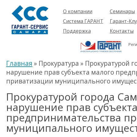
О компании
Семинары
Компания
Об услуге
Система ГАРАНТ
Гарант-Клу
Проекты
Предстоящ
О системе
Поддержка
Контакты
семинары
Партнеры
Готовые
Пользователям
Вакансии
решения
Рег
Будущим
Реквизиты
Комплекты
пользователям
Информация
Новинки
Главная
» Прокуратура » Прокуратурой 
История
нарушение прав субъекта малого пред
приватизации муниципального имущес
Прокуратурой города Са
нарушение прав субъекта
предпринимательства пр
муниципального имущест