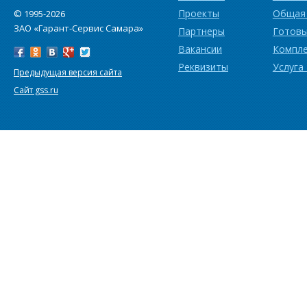
Проекты
Общая
© 1995-2026
ЗАО «Гарант-Сервис Самара»
Партнеры
Готовы
Вакансии
Компл
Реквизиты
Услуга
Предыдущая версия сайта
Сайт gss.ru