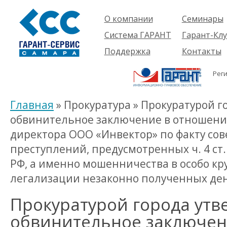
О компании
Семинары
Компания
Об услуге
Система ГАРАНТ
Гарант-Клу
Проекты
Предстоящ
О системе
Поддержка
Контакты
семинары
Партнеры
Готовые
Пользователям
Вакансии
решения
Рег
Будущим
Реквизиты
Комплекты
пользователям
Информация
Новинки
Главная
» Прокуратура » Прокуратурой 
История
обвинительное заключение в отношени
директора ООО «Инвектор» по факту со
преступлений, предусмотренных ч. 4 ст. 15
РФ, а именно мошенничества в особо кр
легализации незаконно полученных де
Прокуратурой города ут
обвинительное заключен