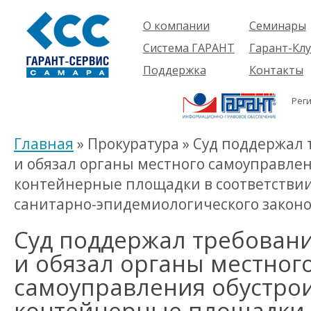
О компании
Семинары
Компания
Об услуге
Система ГАРАНТ
Гарант-Клу
Проекты
Предстоящ
О системе
Поддержка
Контакты
семинары
Партнеры
Готовые
Пользователям
Вакансии
решения
Рег
Будущим
Реквизиты
Комплекты
пользователям
Информация
Новинки
Главная
» Прокуратура » Суд поддержал
История
и обязал органы местного самоуправле
контейнерные площадки в соответствии
санитарно-эпидемиологического законо
Суд поддержал требован
и обязал органы местног
самоуправления обустро
контейнерные площадки 