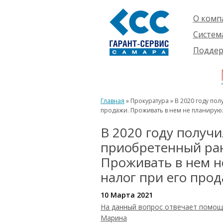
О комп
Компан
Систем
Проект
О сист
Подде
Партне
Готовы
Пользо
Ваканс
решени
Будущ
Реквиз
Компле
пользо
Инфор
Новинк
Главная
» Прокуратура » В 2020 году по
Истори
продажи. Проживать в нем не планирую. 
В 2020 году получи
приобретенный ран
Проживать в нем н
налог при его прод
10 Марта 2021
На данный вопрос отвечает помощ
Марина