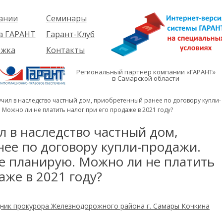
ании
Семинары
ия
Об услуге
а ГАРАНТ
Гарант-Клуб
ы
Предстоящие
еме
ржка
Контакты
семинары
ры
е
вателям
ии
я
Региональный партнер компании «ГАРАНТ»
им
в Самарской области
иты
кты
вателям
мация
и
лучил в наследство частный дом, приобретенный ранее по договору купли-
я
Можно ли не платить налог при его продаже в 2021 году?
л в наследство частный дом,
ее по договору купли-продажи.
е планирую. Можно ли не платить
аже в 2021 году?
ник прокурора Железнодорожного района г. Самары Кочкина