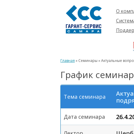
О комп
Компан
Систем
Проект
О сист
Подде
Партне
Готовы
Пользо
Ваканс
решени
Будущ
Реквиз
Компле
пользо
Инфор
Новинк
Главная
» Семинары » Актуальные вопро
Истори
График семинар
Актуа
Тема семинара
подря
26.4.2
Дата семинара
Щерб
Лектор