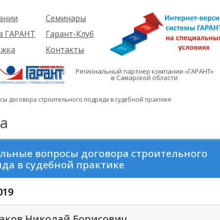
ании
Семинары
ия
Об услуге
а ГАРАНТ
Гарант-Клуб
ы
Предстоящие
еме
ржка
Контакты
семинары
ры
е
вателям
ии
я
Региональный партнер компании «ГАРАНТ»
им
в Самарской области
иты
кты
вателям
мация
и
сы договора строительного подряда в судебной практике
я
а
льные вопросы договора строительного
да в судебной практике
019
аков Николай Борисович