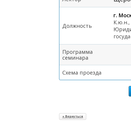
г. Мос
К.ю.н.
Должность
Юриди
госуда
Программа
семинара
Схема проезда
« Вернуться