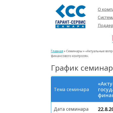
О комп
Компан
Систем
Проект
О сист
Подде
Партне
Готовы
Пользо
Ваканс
решени
Будущ
Реквиз
Компле
пользо
Инфор
Новинк
Главная
» Семинары » «Актуальные вопр
Истори
финансового контроля».
График семинар
«Акту
госуд
Тема семинара
финан
22.8.2
Дата семинара