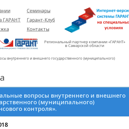
ании
Семинары
ия
Об услуге
а ГАРАНТ
Гарант-Клуб
ы
Предстоящие
еме
ржка
Контакты
семинары
ры
е
вателям
ии
я
Региональный партнер компании «ГАРАНТ»
им
в Самарской области
иты
кты
вателям
мация
и
осы внутреннего и внешнего государственного (муниципального)
я
а
альные вопросы внутреннего и внешнего
арственного (муниципального)
сового контроля».
018