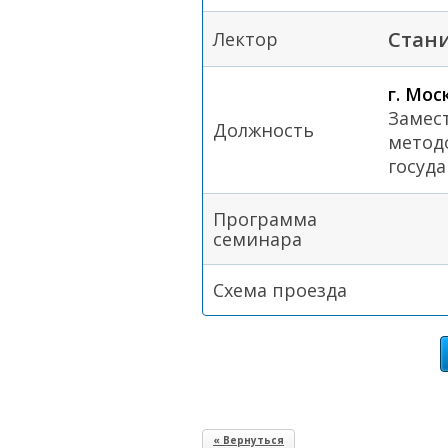
Стан
Лектор
г. Мос
Замес
Должность
метод
госуд
Программа
семинара
Схема проезда
« Вернуться