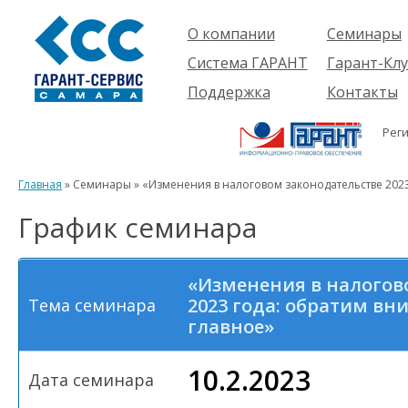
О компании
Семинары
Компания
Об услуге
Система ГАРАНТ
Гарант-Клу
Проекты
Предстоящ
О системе
Поддержка
Контакты
семинары
Партнеры
Готовые
Пользователям
Вакансии
решения
Рег
Будущим
Реквизиты
Комплекты
пользователям
Информация
Новинки
Главная
» Семинары » «Изменения в налоговом законодательстве 2023
История
График семинара
«Изменения в налогов
2023 года: обратим вн
Тема семинара
главное»
10.2.2023
Дата семинара