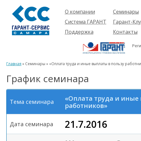
О компании
Семинары
Компания
Об услуге
Система ГАРАНТ
Гарант-Клу
Проекты
Предстоящ
О системе
Поддержка
Контакты
семинары
Партнеры
Готовые
Пользователям
Вакансии
решения
Рег
Будущим
Реквизиты
Комплекты
пользователям
Информация
Новинки
Главная
» Семинары » «Оплата труда и иные выплаты в пользу работн
История
График семинара
«Оплата труда и иные
Тема семинара
работников»
21.7.2016
Дата семинара