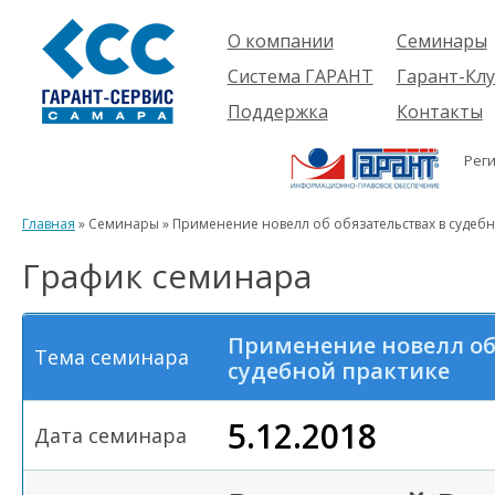
О компании
Семинары
Компания
Об услуге
Система ГАРАНТ
Гарант-Клу
Проекты
Предстоящ
О системе
Поддержка
Контакты
семинары
Партнеры
Готовые
Пользователям
Вакансии
решения
Рег
Будущим
Реквизиты
Комплекты
пользователям
Информация
Новинки
Главная
» Семинары » Применение новелл об обязательствах в судебн
История
График семинара
Применение новелл об 
Тема семинара
судебной практике
5.12.2018
Дата семинара