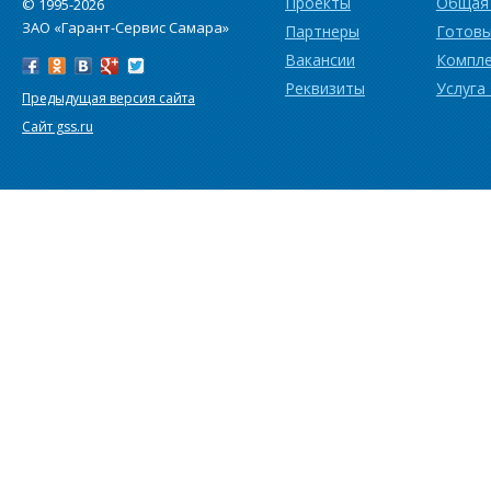
Проекты
Общая
© 1995-2026
ЗАО «Гарант-Сервис Самара»
Партнеры
Готовы
Выберите форму участия в семинаре:
Вакансии
Компл
Реквизиты
Услуга
Предыдущая версия сайта
Сайт gss.ru